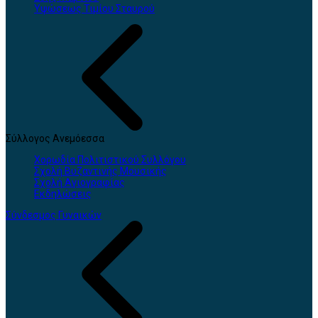
Υψώσεως Τιμίου Σταυρού
Σύλλογος Ανεμόεσσα
Χορωδία Πολιτιστικού Συλλόγου
Σχολή Βυζαντινής Μουσικής
Σχολή Αγιογραφίας
Εκδηλώσεις
Σύνδεσμος Γυναικών