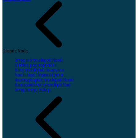
Ο Ιερός Ναός
Ιστορικό του Ιερού Ναού
Ο Ναός μας εορτάζει
Βίος του Αγίου Γεωργίου
Ναοί - Ιερά Παρεκκλήσια
Φωτογραφίες του Ιερού Ναού
Διακονούντες στον Ιερό Ναό
Ιστορία της πόλης