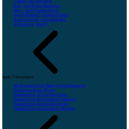
Ο Ναός μας εορτάζει
Βίος του Αγίου Γεωργίου
Ναοί - Ιερά Παρεκκλήσια
Φωτογραφίες του Ιερού Ναού
Διακονούντες στον Ιερό Ναό
Ιστορία της πόλης
Ιερές Πανηγύρεις
Μητροπολιτικός Ναός Αγίου Γεωργίου
Εκκλησία Αγίας Άννας
Παρεκκλήσι Αγίου Νικολάου
Παρεκκλήσι Αρχαγγέλου Γαβριήλ
Παρεκκλήσι Αγίου Κορνηλίου
Παρεκκλήσι Αρχαγγέλου Μιχαήλ