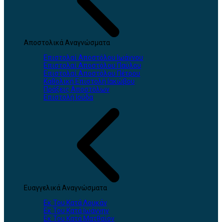
Αποστολικά Αναγνώσματα
Επιστολαί Αποστόλου Ιωάννου
Επιστολαί Αποστόλου Παύλου
Επιστολαί Αποστόλου Πέτρου
Καθολική Επιστολή Ιακώβου
Πράξεις Αποστόλων
Επιστολή Ιούδα
Ευαγγελικά Αναγνώσματα
Εκ Του Κατά Λουκάν
Εκ Του Κατά Ιωάννην
Εκ Του Κατά Ματθαίον