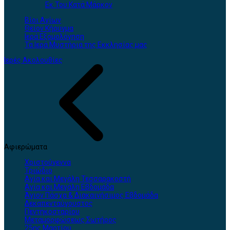
Εκ Του Κατά Μάρκον
Βίοι Αγίων
Θείον Κήρυγμα
Ιερά Εξομολόγηση
Τα Ιερά Μυστήρια της Εκκλησίας μας
Ιερές Ακολουθίες
Αφιερώματα
Χριστούγεννα
Τριώδιο
Αγία και Μεγάλη Τεσσαρακοστή
Αγία και Μεγάλη Εβδομάδα
Άγιον Πάσχα & Διακαινήσιμος Εβδομάδα
Δεκαπενταύγουστος
Πεντηκοσταρίου
Μεταμορφώσεως Σωτήρος
25ης Μαρτίου