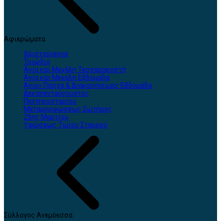
Αφιερώματα
Χριστούγεννα
Τριώδιο
Αγία και Μεγάλη Τεσσαρακοστή
Αγία και Μεγάλη Εβδομάδα
Άγιον Πάσχα & Διακαινήσιμος Εβδομάδα
Δεκαπενταύγουστος
Πεντηκοσταρίου
Μεταμορφώσεως Σωτήρος
25ης Μαρτίου
Υψώσεως Τιμίου Σταυρού
Σύλλογος Ανεμόεσσα