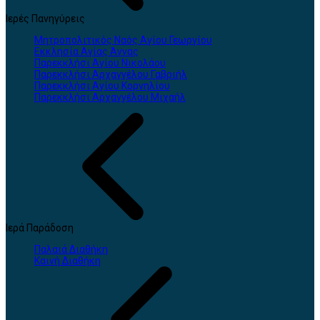
Ιερές Πανηγύρεις
Μητροπολιτικός Ναός Αγίου Γεωργίου
Εκκλησία Αγίας Άννας
Παρεκκλήσι Αγίου Νικολάου
Παρεκκλήσι Αρχαγγέλου Γαβριήλ
Παρεκκλήσι Αγίου Κορνηλίου
Παρεκκλήσι Αρχαγγέλου Μιχαήλ
Ιερά Παράδοση
Παλαιά Διαθήκη
Καινή Διαθήκη