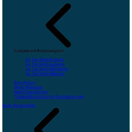
Ευαγγελικά Αναγνώσματα
Εκ Του Κατά Λουκάν
Εκ Του Κατά Ιωάννην
Εκ Του Κατά Ματθαίον
Εκ Του Κατά Μάρκον
Βίοι Αγίων
Θείον Κήρυγμα
Ιερά Εξομολόγηση
Τα Ιερά Μυστήρια της Εκκλησίας μας
Ιερές Ακολουθίες