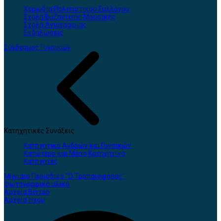
Χορωδία Πολιτιστικού Συλλόγου
Σχολή Βυζαντινής Μουσικής
Σχολή Αγιογραφίας
Εκδηλώσεις
Σύνδεσμος Γυναικών
Κατηχητικές Συνάξεις
Κατηχητικό Ανδρών και Γυναικών
Κατώτερο και Μέσο Κατηχητικό
Κατηχητές
Μηνιαίο Περιοδικό "Ο Τροπαιοφόρος"
Φωτογραφικό υλικό
Αρχεία Βίντεο
Αρχεία Ήχου