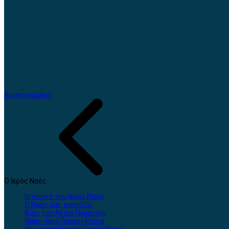
Ανακοινώσεις
Ο Ιερός Ναός
Ιστορικό του Ιερού Ναού
Ο Ναός μας εορτάζει
Βίος του Αγίου Γεωργίου
Ναοί - Ιερά Παρεκκλήσια