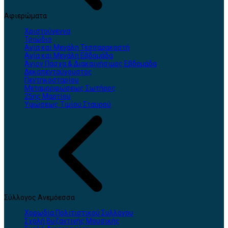
Αφιερώματα
Χριστούγεννα
Τριώδιο
Αγία και Μεγάλη Τεσσαρακοστή
Αγία και Μεγάλη Εβδομάδα
Άγιον Πάσχα & Διακαινήσιμος Εβδομάδα
Δεκαπενταύγουστος
Πεντηκοσταρίου
Μεταμορφώσεως Σωτήρος
25ης Μαρτίου
Υψώσεως Τιμίου Σταυρού
Σύλλογος Ανεμόεσσα
Χορωδία Πολιτιστικού Συλλόγου
Σχολή Βυζαντινής Μουσικής