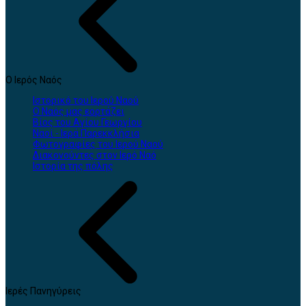
Ο Ιερός Ναός
Ιστορικό του Ιερού Ναού
Ο Ναός μας εορτάζει
Βίος του Αγίου Γεωργίου
Ναοί - Ιερά Παρεκκλήσια
Φωτογραφίες του Ιερού Ναού
Διακονούντες στον Ιερό Ναό
Ιστορία της πόλης
Ιερές Πανηγύρεις