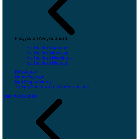
Ευαγγελικά Αναγνώσματα
Εκ Του Κατά Λουκάν
Εκ Του Κατά Ιωάννην
Εκ Του Κατά Ματθαίον
Εκ Του Κατά Μάρκον
Βίοι Αγίων
Θείον Κήρυγμα
Ιερά Εξομολόγηση
Τα Ιερά Μυστήρια της Εκκλησίας μας
Ιερές Ακολουθίες