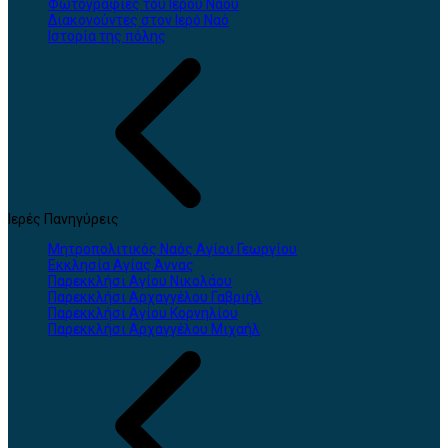
Φωτογραφίες του Ιερού Ναού
Διακονούντες στον Ιερό Ναό
Ιστορία της πόλης
Ιερές Πανηγύρεις
Μητροπολιτικός Ναός Αγίου Γεωργίου
Εκκλησία Αγίας Άννας
Παρεκκλήσι Αγίου Νικολάου
Παρεκκλήσι Αρχαγγέλου Γαβριήλ
Παρεκκλήσι Αγίου Κορνηλίου
Παρεκκλήσι Αρχαγγέλου Μιχαήλ