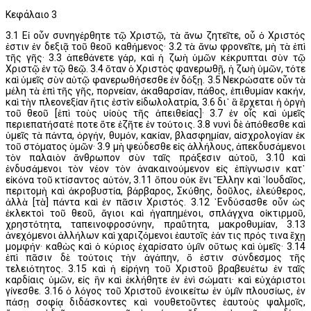
Κεφάλαιο 3
3.1 Εἰ οὖν συνηγέρθητε τῷ Χριστῷ, τὰ ἄνω ζητεῖτε, οὗ ὁ Χριστός
ἐστιν ἐν δεξιᾷ τοῦ θεοῦ καθήμενος· 3.2 τὰ ἄνω φρονεῖτε, μὴ τὰ ἐπὶ
τῆς γῆς· 3.3 ἀπεθάνετε γάρ, καὶ ἡ ζωὴ ὑμῶν κέκρυπται σὺν τῷ
Χριστῷ ἐν τῷ θεῷ. 3.4 ὅταν ὁ Χριστὸς φανερωθῇ, ἡ ζωὴ ὑμῶν, τότε
καὶ ὑμεῖς σὺν αὐτῷ φανερωθήσεσθε ἐν δόξῃ. 3.5 Νεκρώσατε οὖν τὰ
μέλη τὰ ἐπὶ τῆς γῆς, πορνείαν, ἀκαθαρσίαν, πάθος, ἐπιθυμίαν κακήν,
καὶ τὴν πλεονεξίαν ἥτις ἐστὶν εἰδωλολατρία, 3.6 δι᾽ ἃ ἔρχεται ἡ ὀργὴ
τοῦ θεοῦ [ἐπὶ τοὺς υἱοὺς τῆς ἀπειθείας]· 3.7 ἐν οἷς καὶ ὑμεῖς
περιεπατήσατέ ποτε ὅτε ἐζῆτε ἐν τούτοις. 3.8 νυνὶ δὲ ἀπόθεσθε καὶ
ὑμεῖς τὰ πάντα, ὀργήν, θυμόν, κακίαν, βλασφημίαν, αἰσχρολογίαν ἐκ
τοῦ στόματος ὑμῶν· 3.9 μὴ ψεύδεσθε εἰς ἀλλήλους, ἀπεκδυσάμενοι
τὸν παλαιὸν ἄνθρωπον σὺν ταῖς πράξεσιν αὐτοῦ, 3.10 καὶ
ἐνδυσάμενοι τὸν νέον τὸν ἀνακαινούμενον εἰς ἐπίγνωσιν κατ᾽
εἰκόνα τοῦ κτίσαντος αὐτόν, 3.11 ὅπου οὐκ ἔνι Ἕλλην καὶ ᾽Ιουδαῖος,
περιτομὴ καὶ ἀκροβυστία, βάρβαρος, Σκύθης, δοῦλος, ἐλεύθερος,
ἀλλὰ [τὰ] πάντα καὶ ἐν πᾶσιν Χριστός. 3.12 ᾽Ενδύσασθε οὖν ὡς
ἐκλεκτοὶ τοῦ θεοῦ, ἅγιοι καὶ ἠγαπημένοι, σπλάγχνα οἰκτιρμοῦ,
χρηστότητα, ταπεινοφροσύνην, πραΰτητα, μακροθυμίαν, 3.13
ἀνεχόμενοι ἀλλήλων καὶ χαριζόμενοι ἑαυτοῖς ἐάν τις πρός τινα ἔχῃ
μομφήν· καθὼς καὶ ὁ κύριος ἐχαρίσατο ὑμῖν οὕτως καὶ ὑμεῖς· 3.14
ἐπὶ πᾶσιν δὲ τούτοις τὴν ἀγάπην, ὅ ἐστιν σύνδεσμος τῆς
τελειότητος. 3.15 καὶ ἡ εἰρήνη τοῦ Χριστοῦ βραβευέτω ἐν ταῖς
καρδίαις ὑμῶν, εἰς ἣν καὶ ἐκλήθητε ἐν ἑνὶ σώματι· καὶ εὐχάριστοι
γίνεσθε. 3.16 ὁ λόγος τοῦ Χριστοῦ ἐνοικείτω ἐν ὑμῖν πλουσίως, ἐν
πάσῃ σοφίᾳ διδάσκοντες καὶ νουθετοῦντες ἑαυτοὺς ψαλμοῖς,