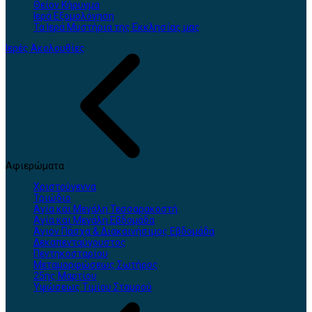
Θείον Κήρυγμα
Ιερά Εξομολόγηση
Τα Ιερά Μυστήρια της Εκκλησίας μας
Ιερές Ακολουθίες
Αφιερώματα
Χριστούγεννα
Τριώδιο
Αγία και Μεγάλη Τεσσαρακοστή
Αγία και Μεγάλη Εβδομάδα
Άγιον Πάσχα & Διακαινήσιμος Εβδομάδα
Δεκαπενταύγουστος
Πεντηκοσταρίου
Μεταμορφώσεως Σωτήρος
25ης Μαρτίου
Υψώσεως Τιμίου Σταυρού