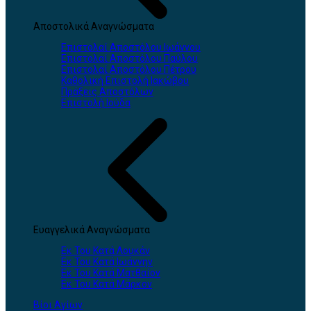
Αποστολικά Αναγνώσματα
Επιστολαί Αποστόλου Ιωάννου
Επιστολαί Αποστόλου Παύλου
Επιστολαί Αποστόλου Πέτρου
Καθολική Επιστολή Ιακώβου
Πράξεις Αποστόλων
Επιστολή Ιούδα
Ευαγγελικά Αναγνώσματα
Εκ Του Κατά Λουκάν
Εκ Του Κατά Ιωάννην
Εκ Του Κατά Ματθαίον
Εκ Του Κατά Μάρκον
Βίοι Αγίων