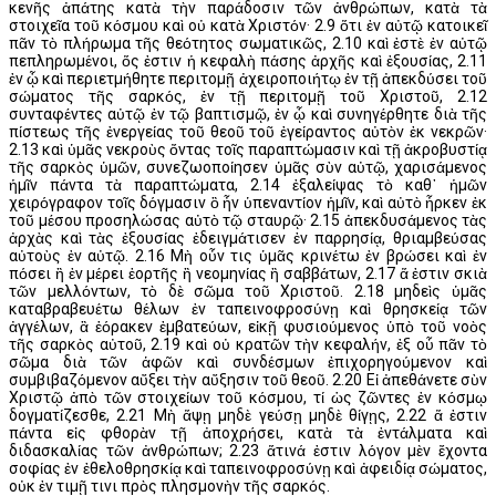
κενῆς ἀπάτης κατὰ τὴν παράδοσιν τῶν ἀνθρώπων, κατὰ τὰ
στοιχεῖα τοῦ κόσμου καὶ οὐ κατὰ Χριστόν· 2.9 ὅτι ἐν αὐτῷ κατοικεῖ
πᾶν τὸ πλήρωμα τῆς θεότητος σωματικῶς, 2.10 καὶ ἐστὲ ἐν αὐτῷ
πεπληρωμένοι, ὅς ἐστιν ἡ κεφαλὴ πάσης ἀρχῆς καὶ ἐξουσίας, 2.11
ἐν ᾧ καὶ περιετμήθητε περιτομῇ ἀχειροποιήτῳ ἐν τῇ ἀπεκδύσει τοῦ
σώματος τῆς σαρκός, ἐν τῇ περιτομῇ τοῦ Χριστοῦ, 2.12
συνταφέντες αὐτῷ ἐν τῷ βαπτισμῷ, ἐν ᾧ καὶ συνηγέρθητε διὰ τῆς
πίστεως τῆς ἐνεργείας τοῦ θεοῦ τοῦ ἐγείραντος αὐτὸν ἐκ νεκρῶν·
2.13 καὶ ὑμᾶς νεκροὺς ὄντας τοῖς παραπτώμασιν καὶ τῇ ἀκροβυστίᾳ
τῆς σαρκὸς ὑμῶν, συνεζωοποίησεν ὑμᾶς σὺν αὐτῷ, χαρισάμενος
ἡμῖν πάντα τὰ παραπτώματα, 2.14 ἐξαλείψας τὸ καθ᾽ ἡμῶν
χειρόγραφον τοῖς δόγμασιν ὃ ἦν ὑπεναντίον ἡμῖν, καὶ αὐτὸ ἦρκεν ἐκ
τοῦ μέσου προσηλώσας αὐτὸ τῷ σταυρῷ· 2.15 ἀπεκδυσάμενος τὰς
ἀρχὰς καὶ τὰς ἐξουσίας ἐδειγμάτισεν ἐν παρρησίᾳ, θριαμβεύσας
αὐτοὺς ἐν αὐτῷ. 2.16 Μὴ οὖν τις ὑμᾶς κρινέτω ἐν βρώσει καὶ ἐν
πόσει ἢ ἐν μέρει ἑορτῆς ἢ νεομηνίας ἢ σαββάτων, 2.17 ἅ ἐστιν σκιὰ
τῶν μελλόντων, τὸ δὲ σῶμα τοῦ Χριστοῦ. 2.18 μηδεὶς ὑμᾶς
καταβραβευέτω θέλων ἐν ταπεινοφροσύνῃ καὶ θρησκείᾳ τῶν
ἀγγέλων, ἃ ἑόρακεν ἐμβατεύων, εἰκῇ φυσιούμενος ὑπὸ τοῦ νοὸς
τῆς σαρκὸς αὐτοῦ, 2.19 καὶ οὐ κρατῶν τὴν κεφαλήν, ἐξ οὗ πᾶν τὸ
σῶμα διὰ τῶν ἁφῶν καὶ συνδέσμων ἐπιχορηγούμενον καὶ
συμβιβαζόμενον αὔξει τὴν αὔξησιν τοῦ θεοῦ. 2.20 Εἰ ἀπεθάνετε σὺν
Χριστῷ ἀπὸ τῶν στοιχείων τοῦ κόσμου, τί ὡς ζῶντες ἐν κόσμῳ
δογματίζεσθε, 2.21 Μὴ ἅψῃ μηδὲ γεύσῃ μηδὲ θίγῃς, 2.22 ἅ ἐστιν
πάντα εἰς φθορὰν τῇ ἀποχρήσει, κατὰ τὰ ἐντάλματα καὶ
διδασκαλίας τῶν ἀνθρώπων; 2.23 ἅτινά ἐστιν λόγον μὲν ἔχοντα
σοφίας ἐν ἐθελοθρησκίᾳ καὶ ταπεινοφροσύνῃ καὶ ἀφειδίᾳ σώματος,
οὐκ ἐν τιμῇ τινι πρὸς πλησμονὴν τῆς σαρκός.