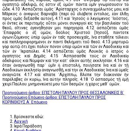
ἀγαπητῷ ἀδελφῷ, ὅς ἐστιν ἐξ ὑμῶν· πάντα ὑμῖν γνωρίσουσιν τὰ
ὧδε. 4.10 ᾽Ασπάζεται ὑμᾶς ᾽Αρίσταρχος ὁ συναιχμάλωτός μου, καὶ
Μᾶρκος ὁ ἀνεψιὸς Βαρναβᾶ (περὶ οὗ ἐλάβετε ἐντολάς, ἐὰν ἔλθῃ
πρὸς ὑμᾶς δέξασθε αὐτόν), 4.11 καὶ ᾽Ιησοῦς ὁ λεγόμενος ᾽Ιοῦστος,
οἱ ὄντες ἐκ περιτομῆς οὗτοι μόνοι συνεργοὶ εἰς τὴν βασιλείαν τοῦ
θεοῦ, οἵτινες ἐγενήθησάν μοι παρηγορία. 4.12 ἀσπάζεται ὑμᾶς
᾽Επαφρᾶς ὁ ἐξ ὑμῶν, δοῦλος Χριστοῦ [Ἰησοῦ], πάντοτε
ἀγωνιζόμενος ὑπὲρ ὑμῶν ἐν ταῖς προσευχαῖς, ἵνα σταθῆτε τέλειοι
καὶ πεπληροφορημένοι ἐν παντὶ θελήματι τοῦ θεοῦ. 4.13 μαρτυρῶ
γὰρ αὐτῷ ὅτι ἔχει πολὺν πόνον ὑπὲρ ὑμῶν καὶ τῶν ἐν Λαοδικείᾳ καὶ
τῶν ἐν ῾Ιεραπόλει. 4.14 ἀσπάζεται ὑμᾶς Λουκᾶς ὁ ἰατρὸς ὁ
ἀγαπητὸς καὶ Δημᾶς. 4.15 ᾽Ασπάσασθε τοὺς ἐν Λαοδικείᾳ
ἀδελφοὺς καὶ Νύμφαν καὶ τὴν κατ᾽ οἶκον αὐτῆς ἐκκλησίαν. 4.16 καὶ
ὅταν ἀναγνωσθῇ παρ᾽ ὑμῖν ἡ ἐπιστολή, ποιήσατε ἵνα καὶ ἐν τῇ
Λαοδικέων ἐκκλησίᾳ ἀναγνωσθῇ, καὶ τὴν ἐκ Λαοδικείας ἵνα καὶ ὑμεῖς
ἀναγνῶτε. 4.17 καὶ εἴπατε ᾽Αρχίππῳ, Βλέπε τὴν διακονίαν ἣν
παρέλαβες ἐν κυρίῳ, ἵνα αὐτὴν πληροῖς. 4.18 ῾Ο ἀσπασμὸς τῇ ἐμῇ
χειρὶ Παύλου. μνημονεύετέ μου τῶν δεσμῶν. ἡ χάρις μεθ᾽ ὑμῶν.
Προηγούμενο άρθρο: ΕΠΙΣΤΟΛΗ ΠΑΥΛΟΥ ΠΡΟΣ ΘΕΣΣΑΛΟΝΙΚΕΙΣ Β΄
Προηγούμενο
Επόμενο άρθρο: ΕΠΙΣΤΟΛΗ ΠΑΥΛΟΥ ΠΡΟΣ
ΚΟΡΙΝΘΙΟΥΣ Α΄
Επόμενο
Βρίσκεστε εδώ:
Αρχική
Ιερά Παράδοση
Καινή Διαθήκη