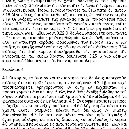
ὕμνοις, ᾠδαῖς πνευματικαῖς ἐν χάριτι ᾄδοντες ἐν ταῖς καρδίαις
ὑμῶν τῷ θεῷ· 3.17 καὶ πᾶν ὅ τι ἐὰν ποιῆτε ἐν λόγῳ ἢ ἐν ἔργῳ, πάντα
ἐν ὀνόματι κυρίου ᾽Ιησοῦ, εὐχαριστοῦντες τῷ θεῷ πατρὶ δι᾽ αὐτοῦ.
3.18 Αἱ γυναῖκες, ὑποτάσσεσθε τοῖς ἀνδράσιν, ὡς ἀνῆκεν ἐν κυρίῳ.
3.19 Οἱ ἄνδρες, ἀγαπᾶτε τὰς γυναῖκας καὶ μὴ πικραίνεσθε πρὸς
αὐτάς. 3.20 Τὰ τέκνα, ὑπακούετε τοῖς γονεῦσιν κατὰ πάντα, τοῦτο
γὰρ εὐάρεστόν ἐστιν ἐν κυρίῳ. 3.21 Οἱ πατέρες, μὴ ἐρεθίζετε τὰ
τέκνα ὑμῶν, ἵνα μὴ ἀθυμῶσιν. 3.22 Οἱ δοῦλοι, ὑπακούετε κατὰ πάντα
τοῖς κατὰ σάρκα κυρίοις, μὴ ἐν ὀφθαλμοδουλίᾳ ὡς ἀνθρωπάρεσκοι,
ἀλλ᾽ ἐν ἁπλότητι καρδίας, φοβούμενοι τὸν κύριον. 3.23 ὃ ἐὰν
ποιῆτε, ἐκ ψυχῆς ἐργάζεσθε, ὡς τῷ κυρίῳ καὶ οὐκ ἀνθρώποις, 3.24
εἰδότες ὅτι ἀπὸ κυρίου ἀπολήμψεσθε τὴν ἀνταπόδοσιν τῆς
κληρονομίας. τῷ κυρίῳ Χριστῷ δουλεύετε· 3.25 ὁ γὰρ ἀδικῶν
κομίσεται ὃ ἠδίκησεν, καὶ οὐκ ἔστιν προσωπολημψία.
Κεφάλαιο 4
4.1 Οἱ κύριοι, τὸ δίκαιον καὶ τὴν ἰσότητα τοῖς δούλοις παρέχεσθε,
εἰδότες ὅτι καὶ ὑμεῖς ἔχετε κύριον ἐν οὐρανῷ. 4.2 Τῇ προσευχῇ
προσκαρτερεῖτε, γρηγοροῦντες ἐν αὐτῇ ἐν εὐχαριστίᾳ, 4.3
προσευχόμενοι ἅμα καὶ περὶ ἡμῶν, ἵνα ὁ θεὸς ἀνοίξῃ ἡμῖν θύραν τοῦ
λόγου, λαλῆσαι τὸ μυστήριον τοῦ Χριστοῦ, δι᾽ ὃ καὶ δέδεμαι, 4.4 ἵνα
φανερώσω αὐτὸ ὡς δεῖ με λαλῆσαι. 4.5 ᾽Εν σοφίᾳ περιπατεῖτε πρὸς
τοὺς ἔξω, τὸν καιρὸν ἐξαγοραζόμενοι. 4.6 ὁ λόγος ὑμῶν πάντοτε ἐν
χάριτι, ἅλατι ἠρτυμένος, εἰδέναι πῶς δεῖ ὑμᾶς ἑνὶ ἑκάστῳ
ἀποκρίνεσθαι. 4.7 Τὰ κατ᾽ ἐμὲ πάντα γνωρίσει ὑμῖν Τυχικὸς ὁ
ἀγαπητὸς ἀδελφὸς καὶ πιστὸς διάκονος καὶ σύνδουλος ἐν κυρίῳ,
4.8 ὃν ἔπεμψα πρὸς ὑμᾶς εἰς αὐτὸ τοῦτο, ἵνα γνῶτε τὰ περὶ ἡμῶν καὶ
παρακαλέσῃ τὰς καρδίας ὑμῶν, 4.9 σὺν ᾽Ονησίμῳ τῷ πιστῷ καὶ