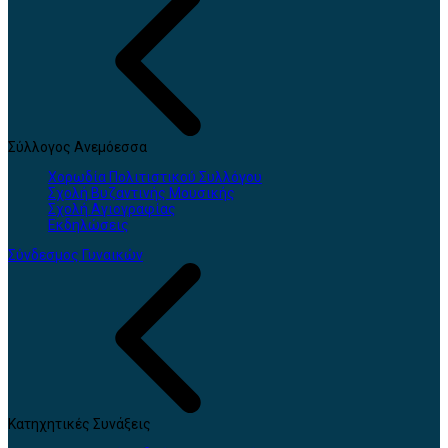
Σύλλογος Ανεμόεσσα
Χορωδία Πολιτιστικού Συλλόγου
Σχολή Βυζαντινής Μουσικής
Σχολή Αγιογραφίας
Εκδηλώσεις
Σύνδεσμος Γυναικών
Κατηχητικές Συνάξεις