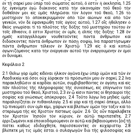
ἐν τῇ σαρκί μου ὑπὲρ τοῦ σώματος αὐτοῦ, ὅ ἐστιν ἡ ἐκκλησία, 1.25
ἣς ἐγενόμην ἐγὼ διάκονος κατὰ τὴν οἰκονομίαν τοῦ θεοῦ τὴν
δοθεῖσάν μοι εἰς ὑμᾶς πληρῶσαι τὸν λόγον τοῦ θεοῦ, 1.26 τὸ
μυστήριον τὸ ἀποκεκρυμμένον ἀπὸ τῶν αἰώνων καὶ ἀπὸ τῶν
γενεῶν, νῦν δὲ ἐφανερώθη τοῖς ἁγίοις αὐτοῦ, 1.27 οἷς ἠθέλησεν ὁ
θεὸς γνωρίσαι τί τὸ πλοῦτος τῆς δόξης τοῦ μυστηρίου τούτου ἐν
τοῖς ἔθνεσιν, ὅ ἐστιν Χριστὸς ἐν ὑμῖν, ἡ ἐλπὶς τῆς δόξης· 1.28 ὃν
ἡμεῖς καταγγέλλομεν νουθετοῦντες πάντα ἄνθρωπον καὶ
διδάσκοντες πάντα ἄνθρωπον ἐν πάσῃ σοφίᾳ, ἵνα παραστήσωμεν
πάντα ἄνθρωπον τέλειον ἐν Χριστῷ· 1.29 εἰς ὃ καὶ κοπιῶ
ἀγωνιζόμενος κατὰ τὴν ἐνέργειαν αὐτοῦ τὴν ἐνεργουμένην ἐν ἐμοὶ
ἐν δυνάμει.
Κεφάλαιο 2
2.1 Θέλω γὰρ ὑμᾶς εἰδέναι ἡλίκον ἀγῶνα ἔχω ὑπὲρ ὑμῶν καὶ τῶν ἐν
Λαοδικείᾳ καὶ ὅσοι οὐχ ἑόρακαν τὸ πρόσωπόν μου ἐν σαρκί, 2.2 ἵνα
παρακληθῶσιν αἱ καρδίαι αὐτῶν, συμβιβασθέντες ἐν ἀγάπῃ καὶ εἰς
πᾶν πλοῦτος τῆς πληροφορίας τῆς συνέσεως, εἰς ἐπίγνωσιν τοῦ
μυστηρίου τοῦ θεοῦ, Χριστοῦ, 2.3 ἐν ᾧ εἰσιν πάντες οἱ θησαυροὶ τῆς
σοφίας καὶ γνώσεως ἀπόκρυφοι. 2.4 Τοῦτο λέγω ἵνα μηδεὶς ὑμᾶς
παραλογίζηται ἐν πιθανολογίᾳ. 2.5 εἰ γὰρ καὶ τῇ σαρκὶ ἄπειμι, ἀλλὰ
τῷ πνεύματι σὺν ὑμῖν εἰμι, χαίρων καὶ βλέπων ὑμῶν τὴν τάξιν καὶ τὸ
στερέωμα τῆς εἰς Χριστὸν πίστεως ὑμῶν. 2.6 ῾Ως οὖν παρελάβετε
τὸν Χριστὸν ᾽Ιησοῦν τὸν κύριον, ἐν αὐτῷ περιπατεῖτε, 2.7
ἐρριζωμένοι καὶ ἐποικοδομούμενοι ἐν αὐτῷ καὶ βεβαιούμενοι [ἐν] τῇ
πίστει καθὼς ἐδιδάχθητε, περισσεύοντες ἐν εὐχαριστίᾳ. 2.8
βλέπετε μή τις ὑμᾶς ἔσται ὁ συλαγωγῶν διὰ τῆς φιλοσοφίας καὶ