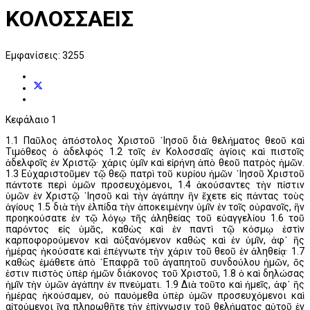
ΚΟΛΟΣΣΑΕΙΣ
Εμφανίσεις: 3255
Κεφάλαιο 1
1.1 Παῦλος ἀπόστολος Χριστοῦ ᾽Ιησοῦ διὰ θελήματος θεοῦ καὶ
Τιμόθεος ὁ ἀδελφός 1.2 τοῖς ἐν Κολοσσαῖς ἁγίοις καὶ πιστοῖς
ἀδελφοῖς ἐν Χριστῷ· χάρις ὑμῖν καὶ εἰρήνη ἀπὸ θεοῦ πατρὸς ἡμῶν.
1.3 Εὐχαριστοῦμεν τῷ θεῷ πατρὶ τοῦ κυρίου ἡμῶν ᾽Ιησοῦ Χριστοῦ
πάντοτε περὶ ὑμῶν προσευχόμενοι, 1.4 ἀκούσαντες τὴν πίστιν
ὑμῶν ἐν Χριστῷ ᾽Ιησοῦ καὶ τὴν ἀγάπην ἣν ἔχετε εἰς πάντας τοὺς
ἁγίους 1.5 διὰ τὴν ἐλπίδα τὴν ἀποκειμένην ὑμῖν ἐν τοῖς οὐρανοῖς, ἣν
προηκούσατε ἐν τῷ λόγῳ τῆς ἀληθείας τοῦ εὐαγγελίου 1.6 τοῦ
παρόντος εἰς ὑμᾶς, καθὼς καὶ ἐν παντὶ τῷ κόσμῳ ἐστὶν
καρποφορούμενον καὶ αὐξανόμενον καθὼς καὶ ἐν ὑμῖν, ἀφ᾽ ἣς
ἡμέρας ἠκούσατε καὶ ἐπέγνωτε τὴν χάριν τοῦ θεοῦ ἐν ἀληθείᾳ· 1.7
καθὼς ἐμάθετε ἀπὸ ᾽Επαφρᾶ τοῦ ἀγαπητοῦ συνδούλου ἡμῶν, ὅς
ἐστιν πιστὸς ὑπὲρ ἡμῶν διάκονος τοῦ Χριστοῦ, 1.8 ὁ καὶ δηλώσας
ἡμῖν τὴν ὑμῶν ἀγάπην ἐν πνεύματι. 1.9 Διὰ τοῦτο καὶ ἡμεῖς, ἀφ᾽ ἣς
ἡμέρας ἠκούσαμεν, οὐ παυόμεθα ὑπὲρ ὑμῶν προσευχόμενοι καὶ
αἰτούμενοι ἵνα πληρωθῆτε τὴν ἐπίγνωσιν τοῦ θελήματος αὐτοῦ ἐν