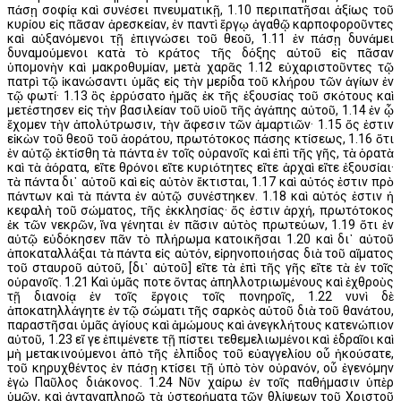
πάσῃ σοφίᾳ καὶ συνέσει πνευματικῇ, 1.10 περιπατῆσαι ἀξίως τοῦ
κυρίου εἰς πᾶσαν ἀρεσκείαν, ἐν παντὶ ἔργῳ ἀγαθῷ καρποφοροῦντες
καὶ αὐξανόμενοι τῇ ἐπιγνώσει τοῦ θεοῦ, 1.11 ἐν πάσῃ δυνάμει
δυναμούμενοι κατὰ τὸ κράτος τῆς δόξης αὐτοῦ εἰς πᾶσαν
ὑπομονὴν καὶ μακροθυμίαν, μετὰ χαρᾶς 1.12 εὐχαριστοῦντες τῷ
πατρὶ τῷ ἱκανώσαντι ὑμᾶς εἰς τὴν μερίδα τοῦ κλήρου τῶν ἁγίων ἐν
τῷ φωτί· 1.13 ὃς ἐρρύσατο ἡμᾶς ἐκ τῆς ἐξουσίας τοῦ σκότους καὶ
μετέστησεν εἰς τὴν βασιλείαν τοῦ υἱοῦ τῆς ἀγάπης αὐτοῦ, 1.14 ἐν ᾧ
ἔχομεν τὴν ἀπολύτρωσιν, τὴν ἄφεσιν τῶν ἁμαρτιῶν· 1.15 ὅς ἐστιν
εἰκὼν τοῦ θεοῦ τοῦ ἀοράτου, πρωτότοκος πάσης κτίσεως, 1.16 ὅτι
ἐν αὐτῷ ἐκτίσθη τὰ πάντα ἐν τοῖς οὐρανοῖς καὶ ἐπὶ τῆς γῆς, τὰ ὁρατὰ
καὶ τὰ ἀόρατα, εἴτε θρόνοι εἴτε κυριότητες εἴτε ἀρχαὶ εἴτε ἐξουσίαι·
τὰ πάντα δι᾽ αὐτοῦ καὶ εἰς αὐτὸν ἔκτισται, 1.17 καὶ αὐτός ἐστιν πρὸ
πάντων καὶ τὰ πάντα ἐν αὐτῷ συνέστηκεν. 1.18 καὶ αὐτός ἐστιν ἡ
κεφαλὴ τοῦ σώματος, τῆς ἐκκλησίας· ὅς ἐστιν ἀρχή, πρωτότοκος
ἐκ τῶν νεκρῶν, ἵνα γένηται ἐν πᾶσιν αὐτὸς πρωτεύων, 1.19 ὅτι ἐν
αὐτῷ εὐδόκησεν πᾶν τὸ πλήρωμα κατοικῆσαι 1.20 καὶ δι᾽ αὐτοῦ
ἀποκαταλλάξαι τὰ πάντα εἰς αὐτόν, εἰρηνοποιήσας διὰ τοῦ αἵματος
τοῦ σταυροῦ αὐτοῦ, [δι᾽ αὐτοῦ] εἴτε τὰ ἐπὶ τῆς γῆς εἴτε τὰ ἐν τοῖς
οὐρανοῖς. 1.21 Καὶ ὑμᾶς ποτε ὄντας ἀπηλλοτριωμένους καὶ ἐχθροὺς
τῇ διανοίᾳ ἐν τοῖς ἔργοις τοῖς πονηροῖς, 1.22 νυνὶ δὲ
ἀποκατηλλάγητε ἐν τῷ σώματι τῆς σαρκὸς αὐτοῦ διὰ τοῦ θανάτου,
παραστῆσαι ὑμᾶς ἁγίους καὶ ἀμώμους καὶ ἀνεγκλήτους κατενώπιον
αὐτοῦ, 1.23 εἴ γε ἐπιμένετε τῇ πίστει τεθεμελιωμένοι καὶ ἑδραῖοι καὶ
μὴ μετακινούμενοι ἀπὸ τῆς ἐλπίδος τοῦ εὐαγγελίου οὗ ἠκούσατε,
τοῦ κηρυχθέντος ἐν πάσῃ κτίσει τῇ ὑπὸ τὸν οὐρανόν, οὗ ἐγενόμην
ἐγὼ Παῦλος διάκονος. 1.24 Νῦν χαίρω ἐν τοῖς παθήμασιν ὑπὲρ
ὑμῶν, καὶ ἀνταναπληρῶ τὰ ὑστερήματα τῶν θλίψεων τοῦ Χριστοῦ