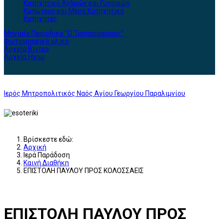
Κατηχητικό Ανδρών και Γυναικών
Κατώτερο και Μέσο Κατηχητικό
Κατηχητές
Μηνιαίο Περιοδικό "Ο Τροπαιοφόρος"
Φωτογραφικό υλικό
Αρχεία Βίντεο
Αρχεία Ήχου
Ιερός Μητροπολιτικός Ναός Αγίου Γεωργίου Παραλιμνίου
Βρίσκεστε εδώ:
Αρχική
Ιερά Παράδοση
Καινή Διαθήκη
ΕΠΙΣΤΟΛΗ ΠΑΥΛΟΥ ΠΡΟΣ ΚΟΛΟΣΣΑΕΙΣ
ΕΠΙΣΤΟΛΗ ΠΑΥΛΟΥ ΠΡΟΣ