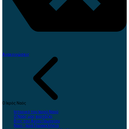
Ανακοινώσεις
Ο Ιερός Ναός
Ιστορικό του Ιερού Ναού
Ο Ναός μας εορτάζει
Βίος του Αγίου Γεωργίου
Ναοί - Ιερά Παρεκκλήσια