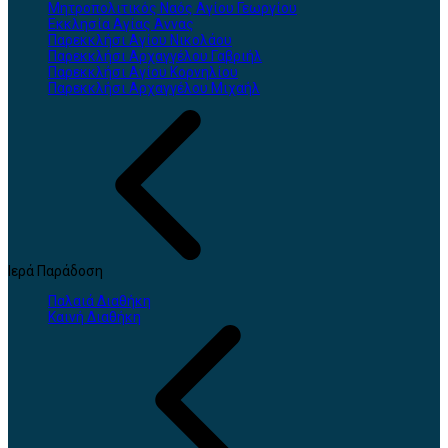
Μητροπολιτικός Ναός Αγίου Γεωργίου
Εκκλησία Αγίας Άννας
Παρεκκλήσι Αγίου Νικολάου
Παρεκκλήσι Αρχαγγέλου Γαβριήλ
Παρεκκλήσι Αγίου Κορνηλίου
Παρεκκλήσι Αρχαγγέλου Μιχαήλ
Ιερά Παράδοση
Παλαιά Διαθήκη
Καινή Διαθήκη