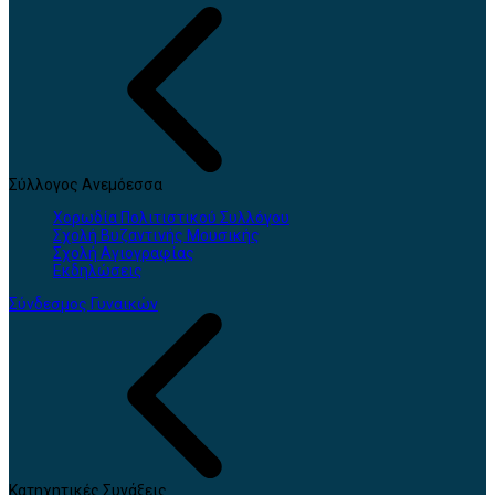
Σύλλογος Ανεμόεσσα
Χορωδία Πολιτιστικού Συλλόγου
Σχολή Βυζαντινής Μουσικής
Σχολή Αγιογραφίας
Εκδηλώσεις
Σύνδεσμος Γυναικών
Κατηχητικές Συνάξεις