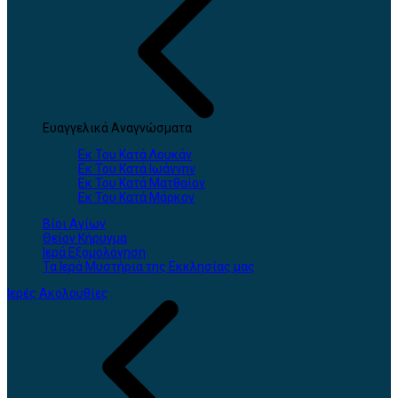
Ευαγγελικά Αναγνώσματα
Εκ Του Κατά Λουκάν
Εκ Του Κατά Ιωάννην
Εκ Του Κατά Ματθαίον
Εκ Του Κατά Μάρκον
Βίοι Αγίων
Θείον Κήρυγμα
Ιερά Εξομολόγηση
Τα Ιερά Μυστήρια της Εκκλησίας μας
Ιερές Ακολουθίες