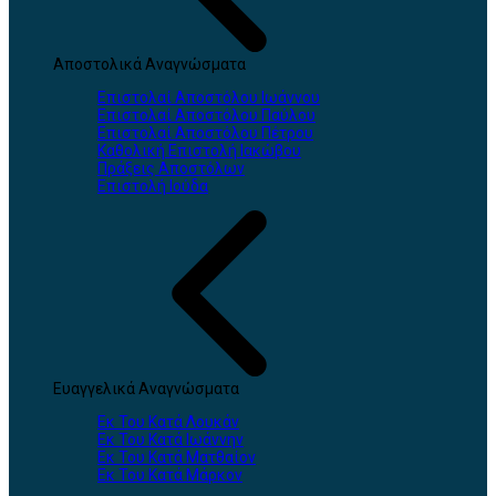
Αποστολικά Αναγνώσματα
Επιστολαί Αποστόλου Ιωάννου
Επιστολαί Αποστόλου Παύλου
Επιστολαί Αποστόλου Πέτρου
Καθολική Επιστολή Ιακώβου
Πράξεις Αποστόλων
Επιστολή Ιούδα
Ευαγγελικά Αναγνώσματα
Εκ Του Κατά Λουκάν
Εκ Του Κατά Ιωάννην
Εκ Του Κατά Ματθαίον
Εκ Του Κατά Μάρκον