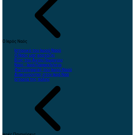
Ο Ιερός Ναός
Ιστορικό του Ιερού Ναού
Ο Ναός μας εορτάζει
Βίος του Αγίου Γεωργίου
Ναοί - Ιερά Παρεκκλήσια
Φωτογραφίες του Ιερού Ναού
Διακονούντες στον Ιερό Ναό
Ιστορία της πόλης
Ιερές Πανηγύρεις