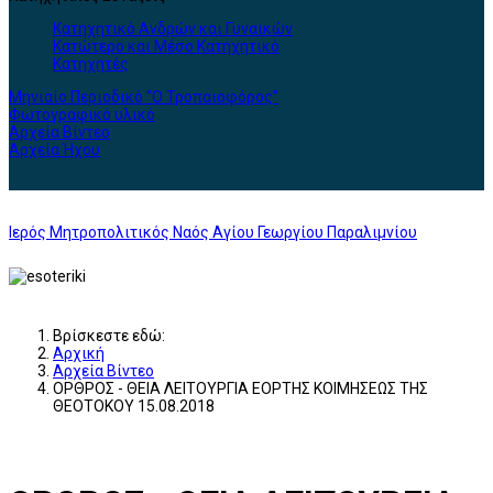
Κατηχητικό Ανδρών και Γυναικών
Κατώτερο και Μέσο Κατηχητικό
Κατηχητές
Μηνιαίο Περιοδικό "Ο Τροπαιοφόρος"
Φωτογραφικό υλικό
Αρχεία Βίντεο
Αρχεία Ήχου
Ιερός Μητροπολιτικός Ναός Αγίου Γεωργίου Παραλιμνίου
Βρίσκεστε εδώ:
Αρχική
Αρχεία Βίντεο
ΟΡΘΡΟΣ - ΘΕΙΑ ΛΕΙΤΟΥΡΓΙΑ ΕΟΡΤΗΣ ΚΟΙΜΗΣΕΩΣ ΤΗΣ
ΘΕΟΤΟΚΟΥ 15.08.2018