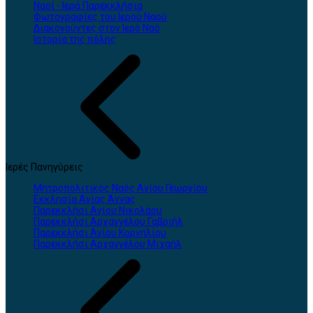
Ναοί - Ιερά Παρεκκλήσια
Φωτογραφίες του Ιερού Ναού
Διακονούντες στον Ιερό Ναό
Ιστορία της πόλης
Ιερές Πανηγύρεις
Μητροπολιτικός Ναός Αγίου Γεωργίου
Εκκλησία Αγίας Άννας
Παρεκκλήσι Αγίου Νικολάου
Παρεκκλήσι Αρχαγγέλου Γαβριήλ
Παρεκκλήσι Αγίου Κορνηλίου
Παρεκκλήσι Αρχαγγέλου Μιχαήλ