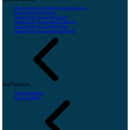
Μητροπολιτικός Ναός Αγίου Γεωργίου
Εκκλησία Αγίας Άννας
Παρεκκλήσι Αγίου Νικολάου
Παρεκκλήσι Αρχαγγέλου Γαβριήλ
Παρεκκλήσι Αγίου Κορνηλίου
Παρεκκλήσι Αρχαγγέλου Μιχαήλ
Ιερά Παράδοση
Παλαιά Διαθήκη
Καινή Διαθήκη