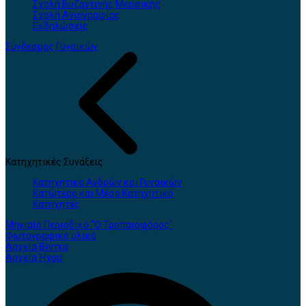
Σχολή Βυζαντινής Μουσικής
Σχολή Αγιογραφίας
Εκδηλώσεις
Σύνδεσμος Γυναικών
Κατηχητικές Συνάξεις
Κατηχητικό Ανδρών και Γυναικών
Κατώτερο και Μέσο Κατηχητικό
Κατηχητές
Μηνιαίο Περιοδικό "Ο Τροπαιοφόρος"
Φωτογραφικό υλικό
Αρχεία Βίντεο
Αρχεία Ήχου