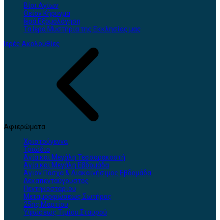
Βίοι Αγίων
Θείον Κήρυγμα
Ιερά Εξομολόγηση
Τα Ιερά Μυστήρια της Εκκλησίας μας
Ιερές Ακολουθίες
Αφιερώματα
Χριστούγεννα
Τριώδιο
Αγία και Μεγάλη Τεσσαρακοστή
Αγία και Μεγάλη Εβδομάδα
Άγιον Πάσχα & Διακαινήσιμος Εβδομάδα
Δεκαπενταύγουστος
Πεντηκοσταρίου
Μεταμορφώσεως Σωτήρος
25ης Μαρτίου
Υψώσεως Τιμίου Σταυρού