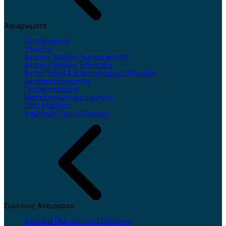
Αφιερώματα
Χριστούγεννα
Τριώδιο
Αγία και Μεγάλη Τεσσαρακοστή
Αγία και Μεγάλη Εβδομάδα
Άγιον Πάσχα & Διακαινήσιμος Εβδομάδα
Δεκαπενταύγουστος
Πεντηκοσταρίου
Μεταμορφώσεως Σωτήρος
25ης Μαρτίου
Υψώσεως Τιμίου Σταυρού
Σύλλογος Ανεμόεσσα
Χορωδία Πολιτιστικού Συλλόγου